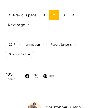
Previous page
1
2
3
4
Next page
2017
Animation
Rupert Sanders
Science Fiction
103
103
Shares
Christopher Guyon