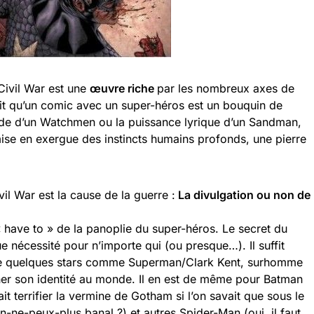
Civil War est une
œuvre riche
par les nombreux axes de
a dit qu’un comic avec un super-héros est un bouquin de
cide d’un Watchmen ou la puissance lyrique d’un Sandman,
 mise en exergue des instincts humains profonds, une pierre
vil War est la cause de la guerre :
La divulgation ou non de
« have to » de la panoplie du super-héros. Le secret du
 nécessité pour n’importe qui (ou presque…). Il suffit
de quelques stars comme Superman/Clark Kent, surhomme
her son identité au monde. Il en est de même pour Batman
t terrifier la vermine de Gotham si l’on savait que sous le
ne-peux-plus banal ?) et autres Spider-Man (oui, il faut