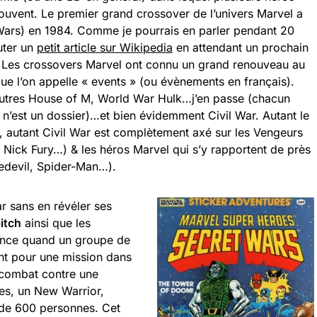
ouvent. Le premier grand crossover de l’univers Marvel a
 Wars) en 1984. Comme je pourrais en parler pendant 20
uter un
petit article sur Wikipedia
en attendant un prochain
. Les crossovers Marvel ont connu un grand renouveau au
e l’on appelle « events » (ou évènements en français).
autres House of M, World War Hulk…j’en passe (chacun
ce n’est un dossier)…et bien évidemment Civil War. Autant le
, autant Civil War est complètement axé sur les Vengeurs
 Nick Fury…) & les héros Marvel qui s’y rapportent de près
redevil, Spider-Man…).
War sans en révéler ses
itch
ainsi que les
nce quand un groupe de
nt pour une mission dans
 combat contre une
es, un New Warrior,
s de 600 personnes. Cet