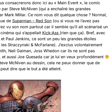
us consacrerons donc ici au « Main Event », le comic
né par Steve McNiven (qui a enchaîné les grandes
par Mark Millar. Ce nom vous dit quelque chose ? Normal,
ique de
Superman – Red Son
(ou si vous ne l’avez pas
vez vu son nom partout car il semble qu’il ait scénarisé un
cinéma qui s’appellait
Kick-Ass
(rien que ça). Bref, avec
 et Paul Jenkins, ce sont un peu les grandes étoiles
les Straczynski & McFarlane). J’exclus volontairement
th, Neil Gaiman, Joss Whedon car ils ne sont pas
, et aussi Joe Quesada car je lui en veux profondément
Steve McNiven au dessin, cela ne peux donner que de
eut dire que le but a été atteint.