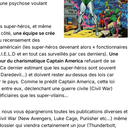
 une psychose voulant
es super-héros, et même
 côté,
une équipe se crée
u recensement des
méricain (les super-héros devenant alors « fonctionnaires
.E.L.D et en tout cas surveillés par ces derniers).
Une
our du charismatique Captain America
refusant de se
 Ce dernier estimant que les super-héros sont souvent
aredevil…) et doivent rester au-dessus des lois car
r le pays. Comme le prédit Captain America, cette loi
entre eux, déclenchant une guerre civile (Civil War)
éficiaires que les super-vilains…
 nous vous épargnerons toutes les publications diverses et
 Civil War (New Avengers, Luke Cage, Punisher etc…) même
/dossier qui viendra certainement un jour (Thunderbolt,