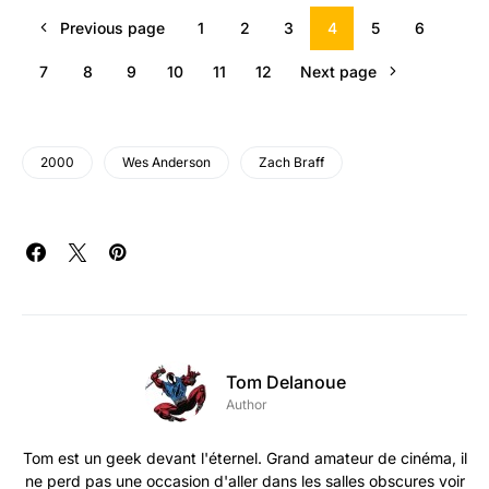
Previous page
1
2
3
4
5
6
7
8
9
10
11
12
Next page
2000
Wes Anderson
Zach Braff
Tom Delanoue
Author
Tom est un geek devant l'éternel. Grand amateur de cinéma, il
ne perd pas une occasion d'aller dans les salles obscures voir