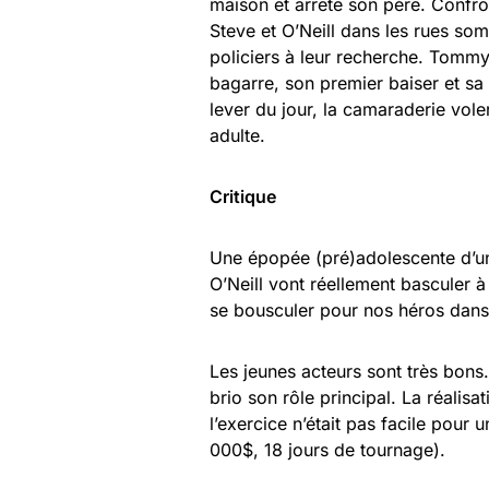
mai­son et arrête son père. Confron­
Steve et O’Neill dans les rues so
poli­ciers à leur recherche. Tom­my
bagarre, son pre­mier bai­ser et sa 
lever du jour, la cama­ra­de­rie vole
adulte.
Critique
Une épopée (pré)adolescente d’un
O’Neill vont réellement basculer à 
se bousculer pour nos héros dans
Les jeunes acteurs sont très bon
brio son rôle principal. La réalis
l’exercice n’était pas facile pour
000$, 18 jours de tournage).