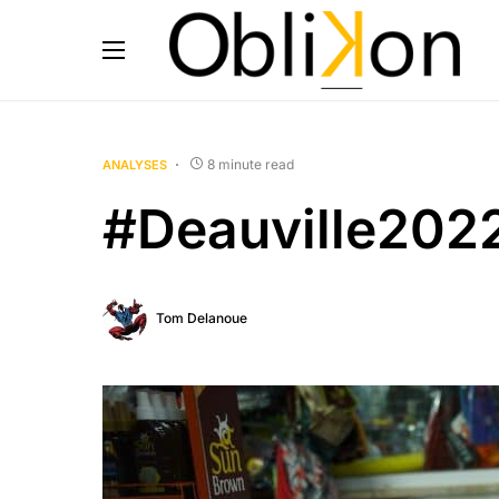
8 minute read
ANALYSES
#Deauville2022
Tom Delanoue