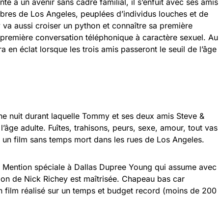
té à un ave­nir sans cadre fami­lial, il s’enfuit avec ses amis
mbres de Los Angeles, peu­plées d’individus louches et de
 va aus­si croi­ser un python et connaître sa pre­mière
pre­mière conver­sa­tion télé­pho­nique à carac­tère sexuel. Au
­ra en éclat lorsque les trois amis pas­se­ront le seuil de l’âge
e nuit durant laquelle Tommy et ses deux amis Steve &
l’âge adulte. Fuîtes, trahisons, peurs, sexe, amour, tout vas
 un film sans temps mort dans les rues de Los Angeles.
s. Mention spéciale à Dallas Dupree Young qui assume avec
ation de Nick Richey est maîtrisée. Chapeau bas car
 un film réalisé sur un temps et budget record (moins de 200