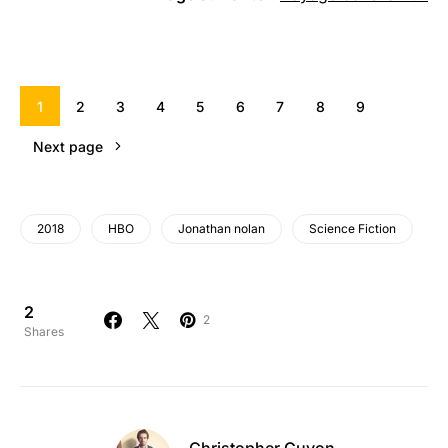
1
2
3
4
5
6
7
8
9
Next page
2018
HBO
Jonathan nolan
Science Fiction
2
2
Shares