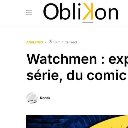
16 minute read
ANALYSES
Watchmen : exp
série, du comic
Redak