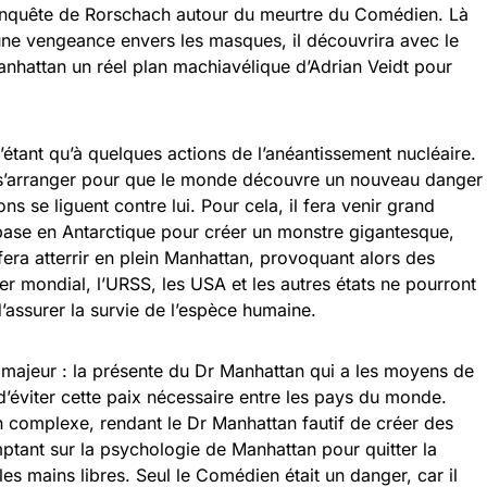
l’enquête de Rorschach autour du meurtre du Comédien. Là
ir une vengeance envers les masques, il découvrira avec le
nhattan un réel plan machiavélique d’Adrian Veidt pour
étant qu’à quelques actions de l’anéantissement nucléaire.
 : s’arranger pour que le monde découvre un nouveau danger
ns se liguent contre lui. Pour cela, il fera venir grand
base en Antarctique pour créer un monstre gigantesque,
fera atterrir en plein Manhattan, provoquant alors des
er mondial, l’URSS, les USA et les autres états ne pourront
 d’assurer la survie de l’espèce humaine.
 majeur : la présente du Dr Manhattan qui a les moyens de
d’éviter cette paix nécessaire entre les pays du monde.
n complexe, rendant le Dr Manhattan fautif de créer des
tant sur la psychologie de Manhattan pour quitter la
les mains libres. Seul le Comédien était un danger, car il