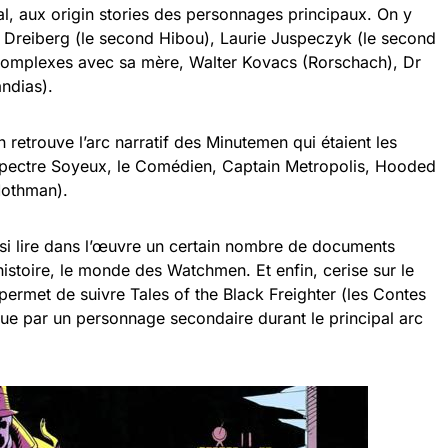
al, aux origin stories des personnages principaux. On y
n Dreiberg (le second Hibou), Laurie Juspeczyk (le second
 complexes avec sa mère, Walter Kovacs (Rorschach), Dr
ndias).
n retrouve l’arc narratif des Minutemen qui étaient les
e Spectre Soyeux, le Comédien, Captain Metropolis, Hooded
 Mothman).
ssi lire dans l’œuvre un certain nombre de documents
’histoire, le monde des Watchmen. Et enfin, cerise sur le
ermet de suivre Tales of the Black Freighter (les Contes
 lue par un personnage secondaire durant le principal arc